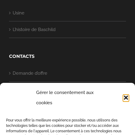
Usine
L’histoire de Baschild
CONTACTS
Demande d’offre
Quartier général
Gérer le consentement aux
cookies
Baschild dans le monde
Pour vous offrir la meilleure expérience possible, nous utilisons des
Politique en matière de cookies (UE)
technologies telles que les cookies pour stocker et/ou accéder aux
informations de l'appareil. Le consentement à ces technologies nous