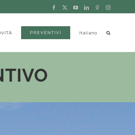
Facebook
X
YouTube
LinkedIn
Fordaq
Instagram
PREVENTIVI
VITÀ
Italiano
NTIVO