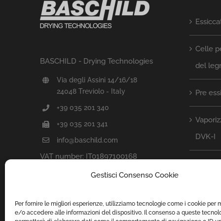
Essicca
Celle p
BASCHILD - Drying Technologies
del le
Via degli Assini 14/16/18
24048 Treviolo - Italy
Pre ess
+39 035 201 340
Vaporizz
+39 035 201 341
DVK-I
info@baschild.com
VAT number: IT01897100168
Vaporiz
Gestisci Consenso Cookie
Sistema
Per fornire le migliori esperienze, utilizziamo tecnologie come i cookie per
e/o accedere alle informazioni del dispositivo. Il consenso a queste tecnolo