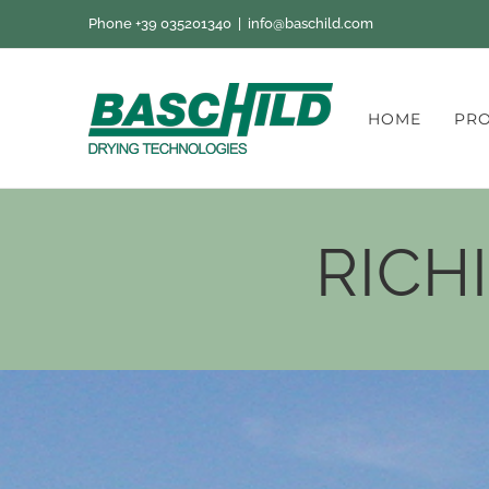
Salta
Phone +39 035201340
|
info@baschild.com
al
contenuto
HOME
PRO
RICH