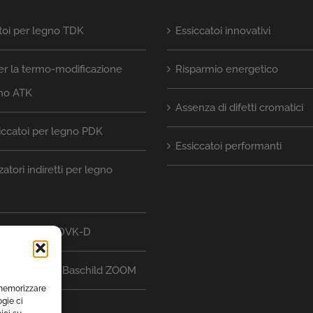
toi per legno TDK
Essiccatoi innovativi
er la termo-modificazione
Risparmio energetico
gno ATK
Assenza di difetti cromatici
iccatoi per legno PDK
Essiccatoi performanti
atori indiretti per legno
zatori diretti DVK-D
 di controllo Baschild ZOOM
 memorizzare
gie ci