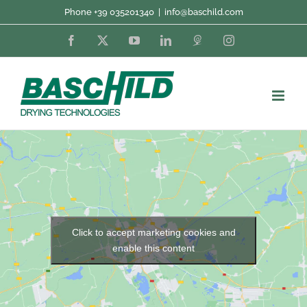
Skip
Phone +39 035201340
|
info@baschild.com
to
Facebook
X
YouTube
LinkedIn
Fordaq
Instagram
content
Click to accept marketing cookies and
enable this content