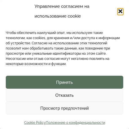
Штаб-квартира
Управление согласием на
использование cookie
Басчайлд в мире
Чтобы обеспечить наилучший опыт, мы используем такие
Cookie Policy (UE)
технологии, как cookies, для хранения и/или доступа к информации
об устройстве. Согласие на использование этих технологий
позволит нам обрабатывать такие данные, как поведение при
Положение о конфиденциальности (ЕС)
просмотре или уникальные идентификаторы на этом сайте.
Несогласие или отзыв согласия могут негативно повлиять на
некоторые возможности и функции.
Принять
Отказать
COPYRIGHT 2024 BASCHILD SRL | ALL RIGHTS RESERVED | Designed
Просмотр предпочтений
by
mondiparalleli
Facebook
X
YouTube
LinkedIn
Fordaq
Instagram
Cookie Policy
Положение о конфиденциальности