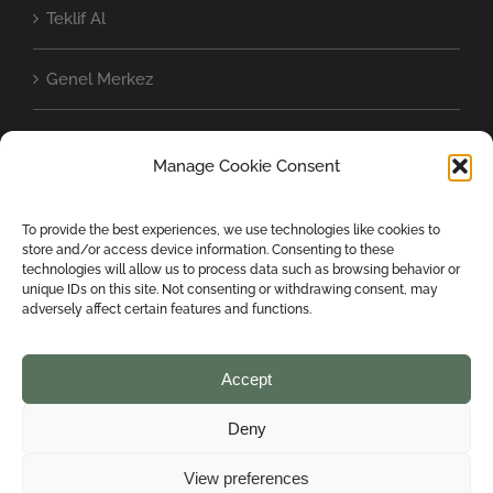
Teklif Al
Genel Merkez
Dünya’da Baschild
Manage Cookie Consent
Cookie Policy (UE)
To provide the best experiences, we use technologies like cookies to
store and/or access device information. Consenting to these
Privacy Statement (EU)
technologies will allow us to process data such as browsing behavior or
unique IDs on this site. Not consenting or withdrawing consent, may
adversely affect certain features and functions.
Accept
Deny
COPYRIGHT 2024 BASCHILD SRL | ALL RIGHTS RESERVED | Designed
View preferences
by
mondiparalleli