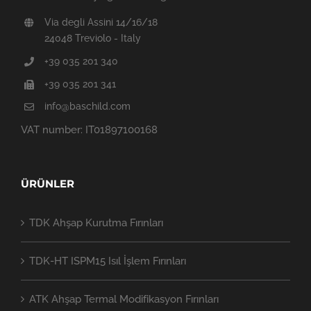
Via degli Assini 14/16/18
24048 Treviolo - Italy
+39 035 201 340
+39 035 201 341
info@baschild.com
VAT number: IT01897100168
ÜRÜNLER
TDK Ahşap Kurutma Fırınları
TDK-HT ISPM15 Isıl İşlem Fırınları
ATK Ahşap Termal Modifikasyon Fırınları