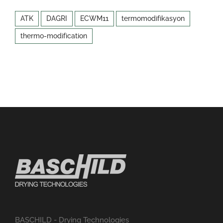
ATK
DAGRI
ECWM11
termomodifikasyon
thermo-modification
BASCHILD - Drying Technologies