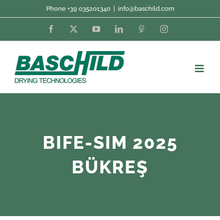
Skip
Phone +39 035201340
|
info@baschild.com
to
Facebook
X
YouTube
LinkedIn
Fordaq
Instagram
content
BIFE-SIM 2025
BÜKREŞ