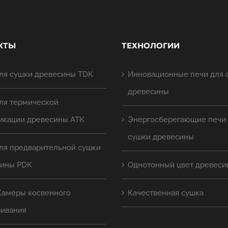
КТЫ
ТЕХНОЛОГИИ
ля сушки древесины TDK
Инновационные печи для 
древесины
ля термической
икации древесины ATK
Энергосберегающие печи
сушки древесины
ля предварительной сушки
сины PDK
Однотонный цвет древеси
Камеры косвенного
Качественная сушка
ривания