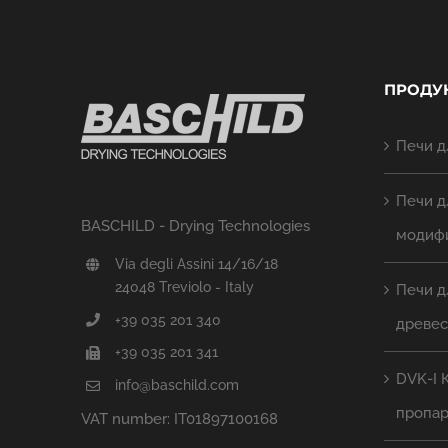
ПРОДУ
Печи д
Печи д
BASCHILD - Drying Technologies
модиф
Via degli Assini 14/16/18
24048 Treviolo - Italy
Печи д
+39 035 201 340
древе
+39 035 201 341
DVK-I 
info@baschild.com
пропа
VAT number: IT01897100168