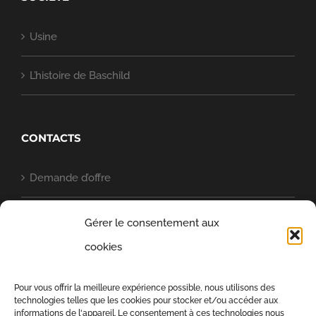
Usine
L’histoire de Baschild
CONTACTS
Demande d’offre
Quartier général
Gérer le consentement aux
cookies
Baschild dans le monde
Pour vous offrir la meilleure expérience possible, nous utilisons des
Politique en matière de cookies (UE)
technologies telles que les cookies pour stocker et/ou accéder aux
informations de l'appareil. Le consentement à ces technologies nous