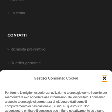
La storia
CONTATTI
Richiesta preventivo
Quartier generale
Baschild nel mondo
Gestisci Consenso Cookie
Cookie Policy (UE)
Per fornire le migliori esperienze, utilizziamo tecnologie come i cookie per
memorizzare e/o accedere alle informazioni del dispositivo. Il consenso
a queste tecnologie ci permetterà di elaborare dati come il
Dichiarazione sulla Privacy (UE)
comportamento di navigazione o ID unici su questo sito. Non
acconsentire o ritirare il consenso può influire negativamente su alcune